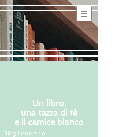
Un libro,
una tazza di tè
e il camice bianco
Blog Letterario