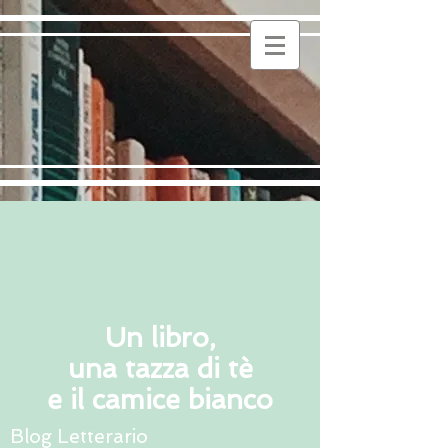
Un libro,
una tazza di tè
e il camice bianco
Blog Letterario