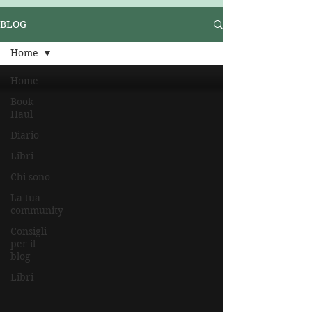
BLOG
Home
Home
Book
Haul
Diario
Libri
Chi sono
La tua
community
Consigli
per il
blog
Libri