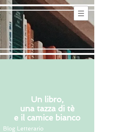
Un libro,
una tazza di tè
e il camice bianco
Blog Letterario