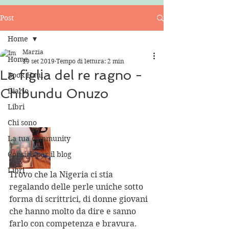
Post
Home
Marzia
Home
19 set 2019
Tempo di lettura: 2 min
La figlia del re ragno -
Book Haul
Chibundu Onuzo
Diario
Libri
Chi sono
La tua community
Consigli per il blog
Libri
Trovo che la Nigeria ci stia 
regalando delle perle uniche sotto 
forma di scrittrici, di donne giovani 
che hanno molto da dire e sanno 
farlo con competenza e bravura. 