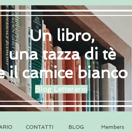
Un libro,
una tazza di tè
e il camice bianco
Blog Letterario
ARIO
CONTATTI
BLOG
Members