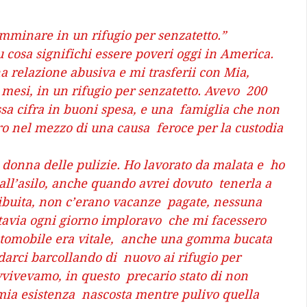
amminare in un rifugio per senzatetto.”
u cosa significhi essere poveri oggi in America.
mesi, in un rifugio per senzatetto. Avevo  200 
essa cifra in buoni spesa, e una  famiglia che non 
ro nel mezzo di una causa  feroce per la custodia 
all’asilo, anche quando avrei dovuto  tenerla a 
ribuita, non c’erano vacanze  pagate, nessuna 
ttavia ogni giorno imploravo  che mi facessero 
automobile era vitale,  anche una gomma bucata 
arci barcollando di  nuovo ai rifugio per 
vivevamo, in questo  precario stato di non 
 mia esistenza  nascosta mentre pulivo quella 