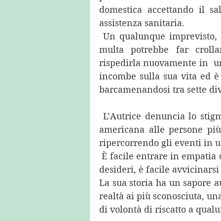
domestica accettando il sa
assistenza sanitaria.  
 Un qualunque imprevisto, un guasto dell’auto, una grave influenza o  una 
multa potrebbe far crolla
rispedirla nuovamente in  un
incombe sulla sua vita ed è 
barcamenandosi tra sette diver
 L’Autrice denuncia lo stigma sociale e la diffidenza riservata  dalla società 
americana alle persone più 
ripercorrendo gli eventi in
 È facile entrare in empatia con Stephanie, con la sua  determinazione e i suoi 
desideri, è facile avvicinars
La sua storia ha un sapore au
realtà ai più sconosciuta, un
di volontà di riscatto a qualu