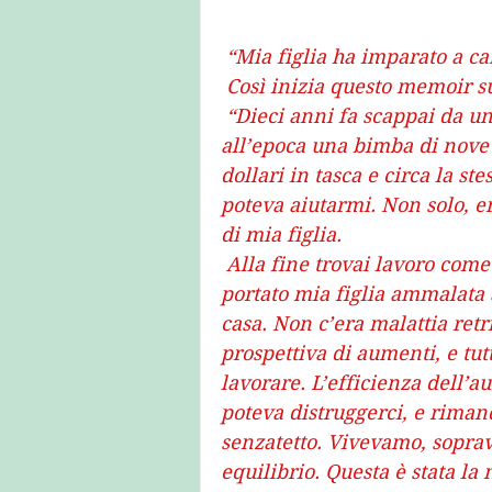
 “Mia figlia ha imparato a c
 Così inizia questo memoir s
 “Dieci anni fa scappai da una relazione abusiva e mi trasferii con Mia,  
all’epoca una bimba di nove 
dollari in tasca e circa la st
poteva aiutarmi. Non solo, e
di mia figlia.
 Alla fine trovai lavoro come donna delle pulizie. Ho lavorato da malata e  ho 
portato mia figlia ammalata 
casa. Non c’era malattia ret
prospettiva di aumenti, e tu
lavorare. L’efficienza dell’
poteva distruggerci, e rimand
senzatetto. Vivevamo, soprav
equilibrio. Questa è stata la