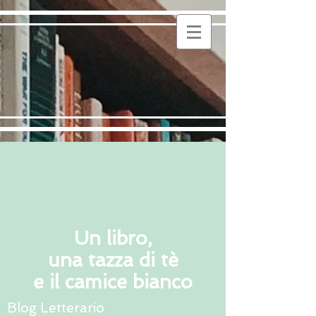
Un libro,
una tazza di tè
e il camice bianco
Blog Letterario