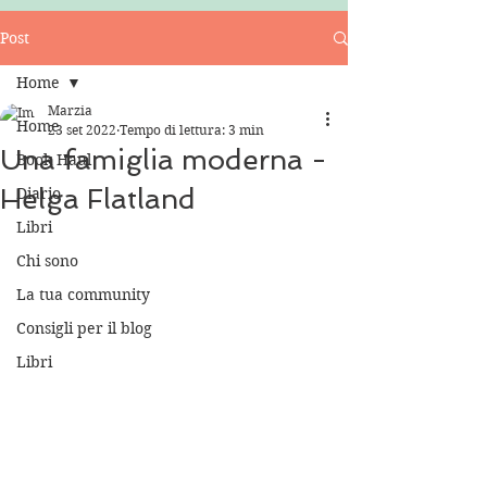
Post
Home
Marzia
Home
23 set 2022
Tempo di lettura: 3 min
Una famiglia moderna -
Book Haul
Helga Flatland
Diario
Libri
Chi sono
La tua community
Consigli per il blog
Libri