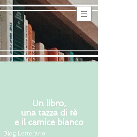
Un libro,
una tazza di tè
e il camice bianco
Blog Letterario