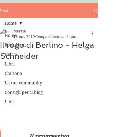
Post
Home
Marzia
Home
18 nov 2019
Tempo di lettura: 2 min
Il rogo di Berlino - Helga
Book Haul
Schneider
Diario
Libri
Chi sono
La tua community
Consigli per il blog
Libri
Il progressivo 