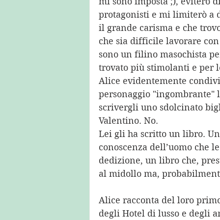
mi sono imposta ;), eviterò d
protagonisti e mi limiterò a d
il grande carisma e che trov
che sia difficile lavorare c
sono un filino masochista pe
trovato più stimolanti e per 
Alice evidentemente condivid
personaggio "ingombrante" l’h
scrivergli uno sdolcinato big
Valentino. No. 
Lei gli ha scritto un libro. 
conoscenza dell’uomo che le 
dedizione, un libro che, pre
al midollo ma, probabilment
Alice racconta del loro primo
degli Hotel di lusso e degli a