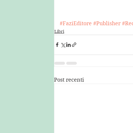
#FaziEditore
#Publisher
#Re
Libri
Post recenti