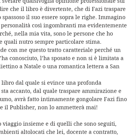
i svelare qualsivoglia opinione professionale sui 
ire che il libro è divertente, che di Fazi traspare 
o spassoso il suo essere sopra le righe. Immagino 
on personalità così ingombranti ma evidentemente 
rché, nella mia vita, sono le persone che ho 
le quali nutro sempre particolare stima. 
e con me questo tratto caratteriale perché un 
a conosciuto, l’ha sposato e non si è limitata a 
liettino a Natale o una romantica lettera a San 
Un libro dal quale si evince una profonda 
sta accanto, dal quale traspare ammirazione e 
sumo, avrà fatto intimamente gongolare Fazi fino 
e il Publisher, non lo ammetterà mai! 
 viaggio insieme e di quelli che sono seguiti, 
mbienti altolocati che lei, docente a contratto, 