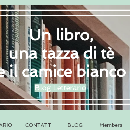
Un libro,
una tazza di tè
e il camice bianco
Blog Letterario
ARIO
CONTATTI
BLOG
Members