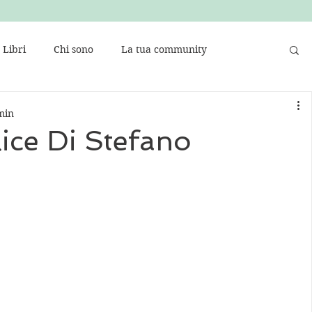
Libri
Chi sono
La tua community
min
lice Di Stefano