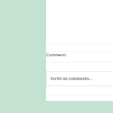
Commenti
Scrivi un commento...
Una famiglia moderna - He
Flatland