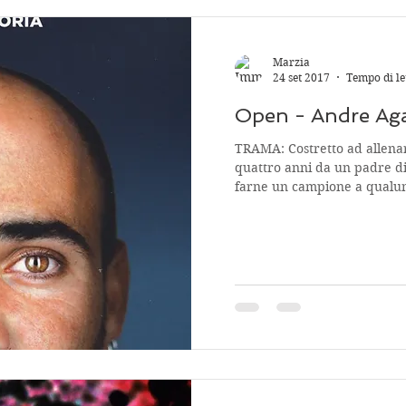
Marzia
24 set 2017
Tempo di le
Open - Andre Aga
TRAMA: Costretto ad allena
quattro anni da un padre d
farne un campione a qualun