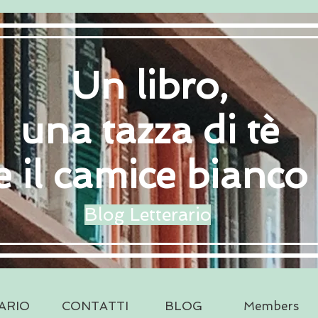
Un libro,
una tazza di tè
e il camice bianco
Blog Letterario
ARIO
CONTATTI
BLOG
Members