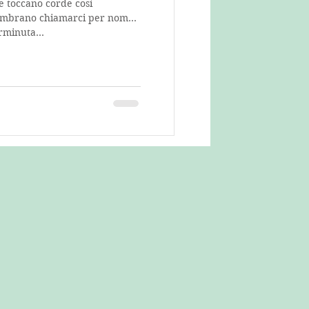
 toccano corde così
sembrano chiamarci per nome.
rminuta...