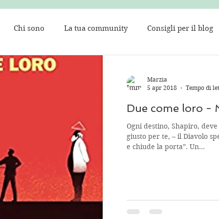
Chi sono
La tua community
Consigli per il blog
Marzia
5 apr 2018
Tempo di le
Due come loro - 
Ogni destino, Shapiro, deve
giusto per te, – il Diavolo s
e chiude la porta”. Un...