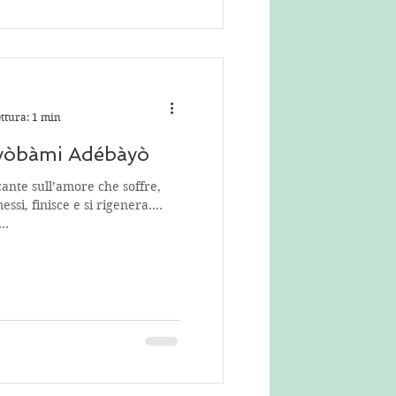
ttura: 1 min
Ayòbàmi Adébàyò
cante sull’amore che soffre,
si, finisce e si rigenera.
..