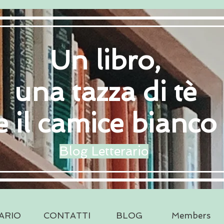
Un libro,
una tazza di tè
e il camice bianco
Blog Letterario
ARIO
CONTATTI
BLOG
Members