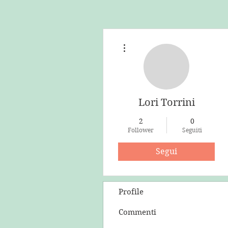
Altre azioni
Lori Torrini
2
0
Follower
Seguiti
Segui
Profile
Commenti