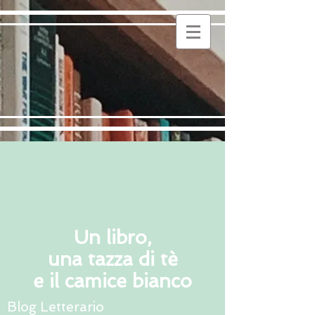
Un libro,
una tazza di tè
e il camice bianco
Blog Letterario