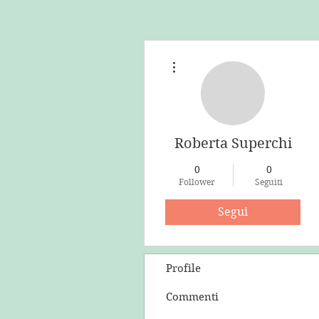
Altre azioni
Roberta Superchi
0
0
Follower
Seguiti
Segui
Profile
Commenti