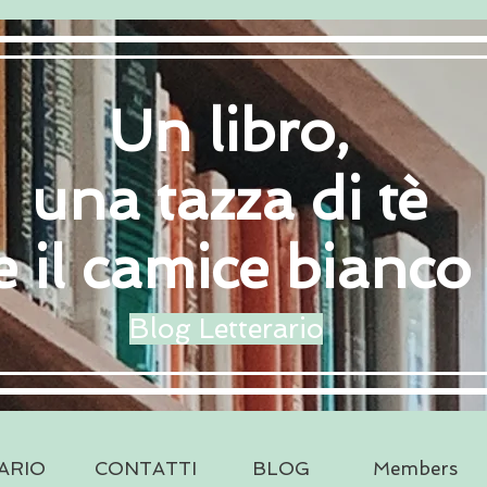
Un libro,
una tazza di tè
e il camice bianco
Blog Letterario
ARIO
CONTATTI
BLOG
Members