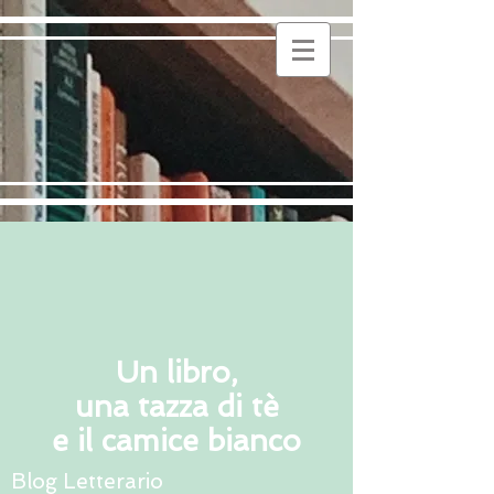
Un libro,
una tazza di tè
e il camice bianco
Blog Letterario