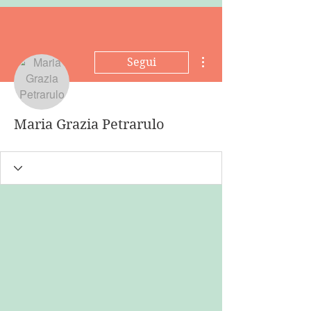
Altre azioni
Segui
Maria Grazia Petrarulo