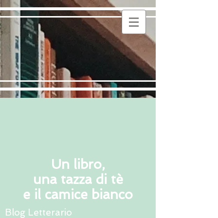
Un libro,
una tazza di tè
e il camice bianco
Blog Letterario