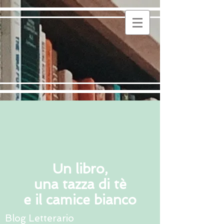
Un libro,
una tazza di tè
e il camice bianco
Blog Letterario