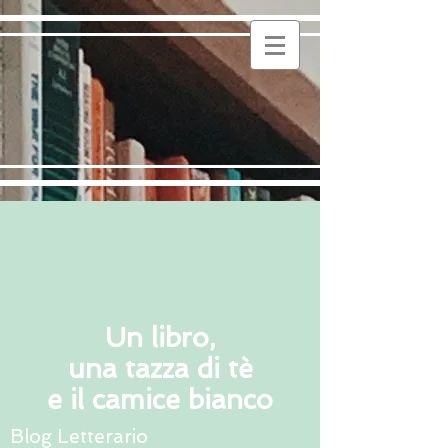
Un libro,
una tazza di tè
e il camice bianco
Blog Letterario