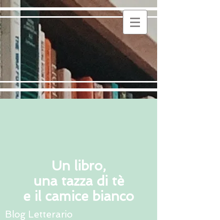
Un libro,
una tazza di tè
e il camice bianco
Blog Letterario