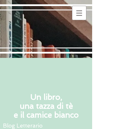
Un libro,
una tazza di tè
e il camice bianco
Blog Letterario