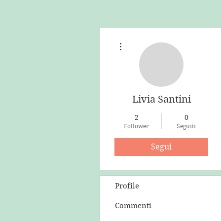
Altre azioni
Livia Santini
2
0
Follower
Seguiti
Segui
Profile
Commenti