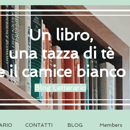
Un libro,
una tazza di tè
e il camice bianco
Blog Letterario
ARIO
CONTATTI
BLOG
Members