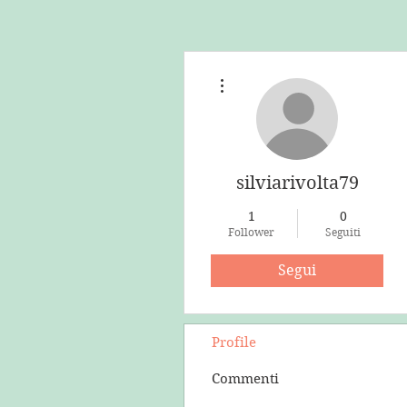
Altre azioni
silviarivolta79
1
0
Follower
Seguiti
Segui
Profile
Commenti