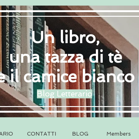
Un libro,
una tazza di tè
e il camice bianco
Blog Letterario
ARIO
CONTATTI
BLOG
Members