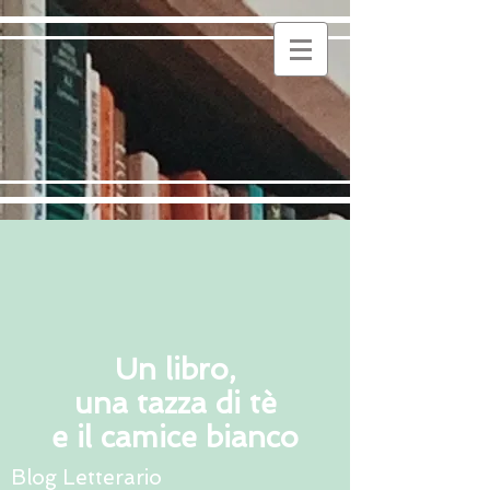
Un libro,
una tazza di tè
e il camice bianco
Blog Letterario