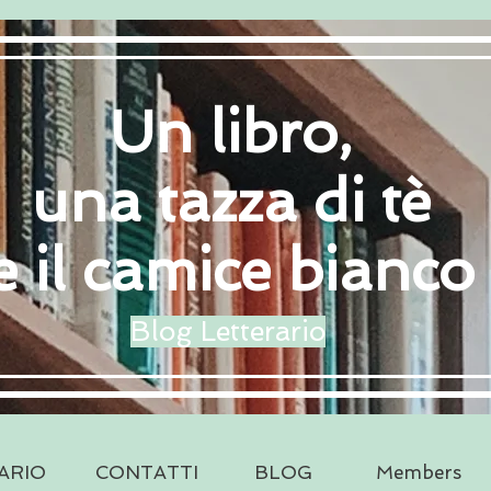
Un libro,
una tazza di tè
e il camice bianco
Blog Letterario
ARIO
CONTATTI
BLOG
Members