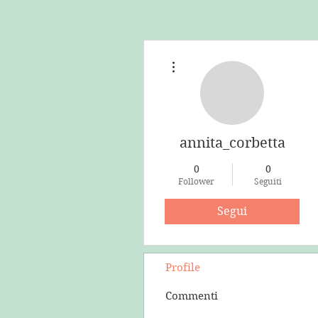
Altre azioni
annita_corbetta
0
0
Follower
Seguiti
Segui
Profile
Commenti