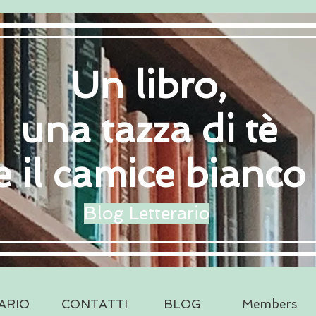
Un libro,
una tazza di tè
e il camice bianco
Blog Letterario
ARIO
CONTATTI
BLOG
Members